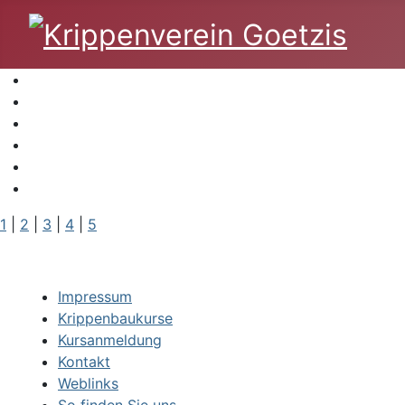
1
|
2
|
3
|
4
|
5
Impressum
Krippenbaukurse
Kursanmeldung
Kontakt
Weblinks