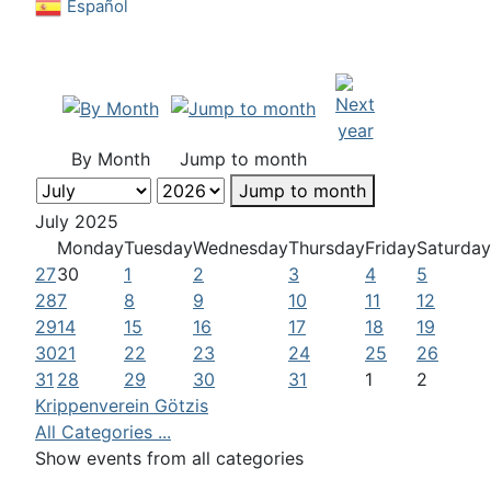
Español
By Month
Jump to month
Jump to month
July 2025
Monday
Tuesday
Wednesday
Thursday
Friday
Saturday
27
30
1
2
3
4
5
28
7
8
9
10
11
12
29
14
15
16
17
18
19
30
21
22
23
24
25
26
31
28
29
30
31
1
2
Krippenverein Götzis
All Categories ...
Show events from all categories