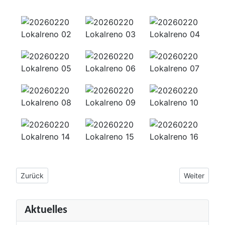
Vorheriger Beitrag: Kameradschaftsabend
Nächster Bei
Zurück
Weiter
Aktuelles