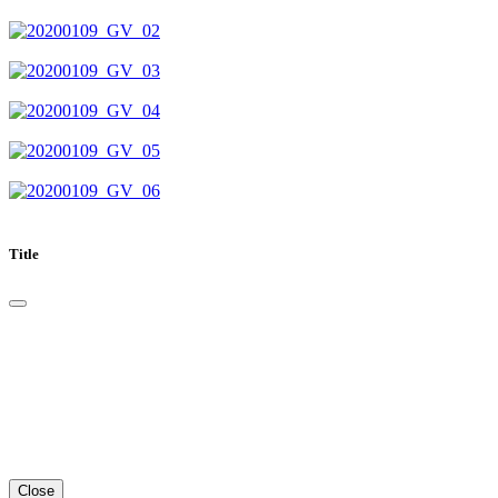
Title
Close