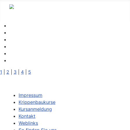
1
|
2
|
3
|
4
|
5
Impressum
Krippenbaukurse
Kursanmeldung
Kontakt
Weblinks